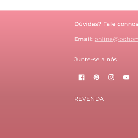
Dúvidas? Fale connos
Email:
online@bohom
Junte-se a nós
Facebook
Pinterest
Instagram
YouT
REVENDA