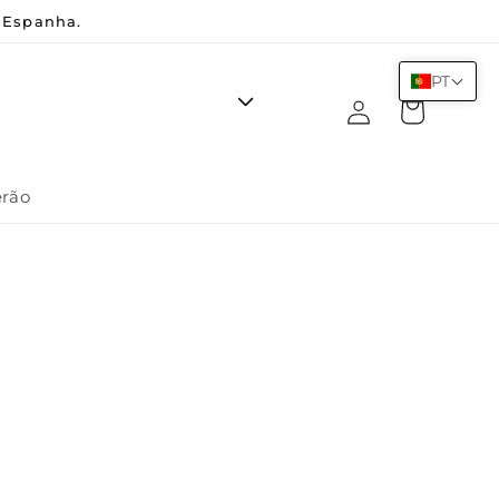
 Espanha.
PT
Iniciar
Carrinho
sessão
erão