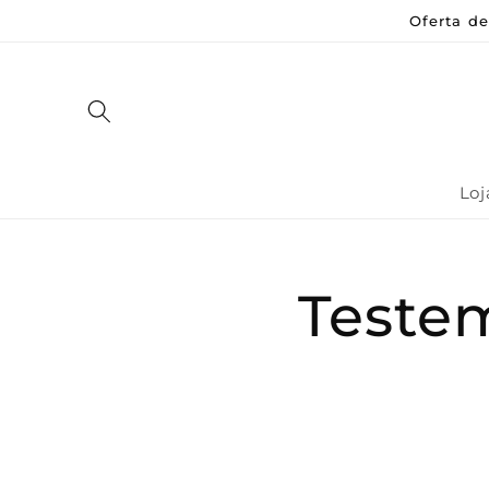
Saltar
Oferta d
para o
conteúdo
Loj
Teste