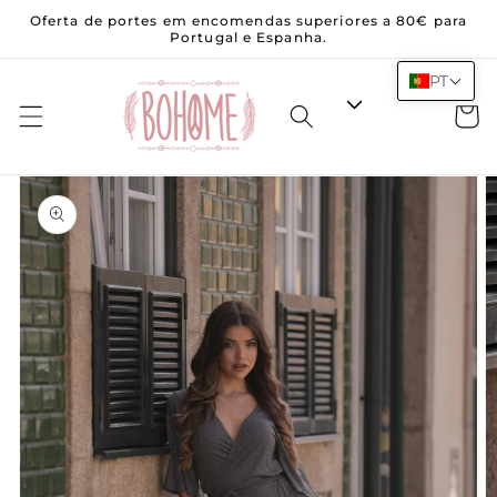
Saltar
Oferta de portes em encomendas superiores a 80€ para
para o
Portugal e Espanha.
conteúdo
PT
Carrinh
Saltar para
a
informação
do produto