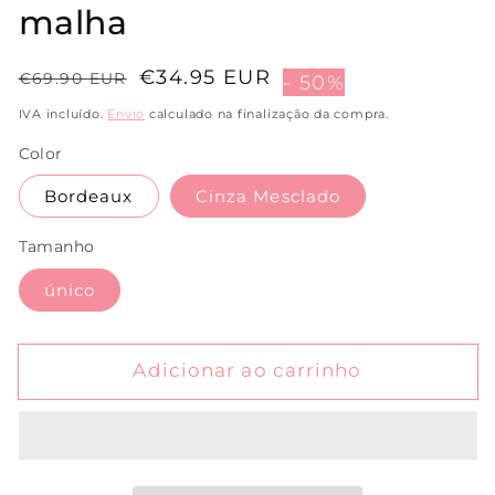
malha
Preço
Preço
€34.95 EUR
€69.90 EUR
- 50%
normal
de
IVA incluído.
Envio
calculado na finalização da compra.
saldo
Color
Bordeaux
Cinza Mesclado
Tamanho
único
Adicionar ao carrinho