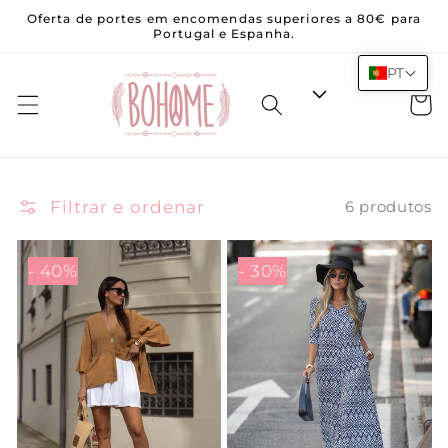
Saltar
Oferta de portes em encomendas superiores a 80€ para
para o
Portugal e Espanha.
conteúdo
PT
Carrinh
Filtrar e ordenar
6 produtos
- 40%
- 30%