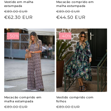
Vestido em malha
Macacão comprido em
estampada
malha estampada
Preço
Preço
Preço
Preço
€89.00 EUR
€89.00 EUR
normal
de
€62.30 EUR
normal
de
€44.50 EUR
saldo
saldo
- 50%
- 40%
Macacão comprido em
Vestido comprido com
malha estampada
folhos
Preço
Preço
Preço
Preço
€89.00 EUR
€89.00 EUR