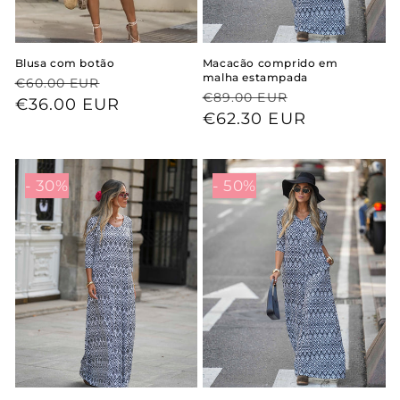
Blusa com botão
Macacão comprido em
malha estampada
Preço
Preço
€60.00 EUR
Preço
Preço
€89.00 EUR
normal
de
€36.00 EUR
normal
de
€62.30 EUR
saldo
saldo
- 30%
- 50%