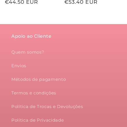
normal
de
€44.50 EUR
normal
de
€53.40 EUR
saldo
saldo
Apoio ao Cliente
Quem somos?
Envios
Métodos de pagamento
Termos e condições
Política de Trocas e Devoluções
Política de Privacidade