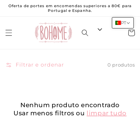
Saltar
Oferta de portes em encomendas superiores a 80€ para
para o
Portugal e Espanha.
conteúdo
PT
Carrinh
Filtrar e ordenar
0 produtos
Nenhum produto encontrado
Usar menos filtros ou
limpar tudo