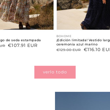
or:
Proveedor:
BOHOME
argo de seda estampada
¡Edición limitada! Vestido lar
ceremonia azul marino
€107.91 EUR
EUR
Precio
Precio
€116.10 EU
€129.00 EUR
l
habitual
de
venta
verlo todo