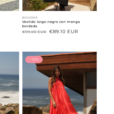
Proveedor:
BOHOME
Vestido largo negro con manga
bordada
Precio
Precio
€89.10 EUR
€99.00 EUR
habitual
de
venta
- 10%