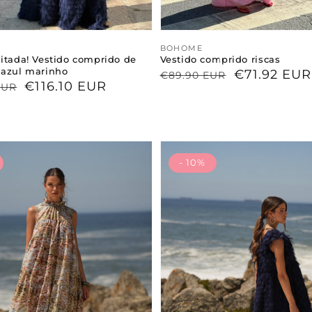
or:
Proveedor:
BOHOME
itada! Vestido comprido de
Vestido comprido riscas
 azul marinho
Precio
Precio
€71.92 EUR
€89.90 EUR
€116.10 EUR
EUR
habitual
de
l
venta
- 10%