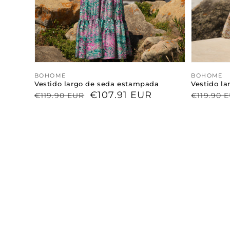
Proveedor:
BOHOME
Proveed
BOHOME
Vestido largo de seda estampada
Vestido l
Precio
Precio
€107.91 EUR
Precio
Precio
€119.90 EUR
€119.90 
habitual
de
habitua
de
venta
venta