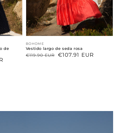
Proveedor:
BOHOME
go de
Vestido largo de seda rosa
Precio
Precio
€107.91 EUR
€119.90 EUR
R
habitual
de
venta