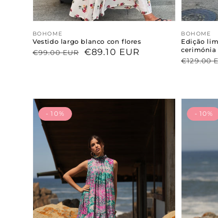
Proveedor:
BOHOME
Proveed
BOHOME
Vestido largo blanco con flores
Edição lim
cerimónia
Precio
Precio
€89.10 EUR
€99.00 EUR
Precio
Precio
€129.00 
habitual
de
habitua
de
venta
venta
- 10%
- 10%