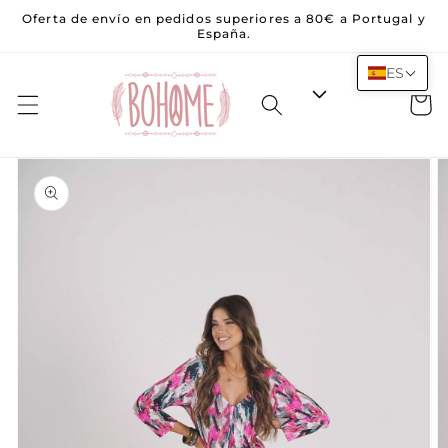
Saltar al
Oferta de envío en pedidos superiores a 80€ a Portugal y
contenido
España.
ES
Carrito
Saltar a la
información
del
producto