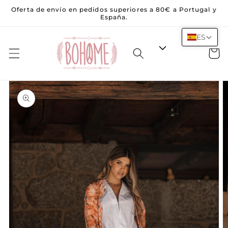
Saltar al
Oferta de envío en pedidos superiores a 80€ a Portugal y
contenido
España.
ES
Carrito
Saltar a la
información
del
producto