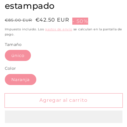
estampado
Precio
Precio
€42.50 EUR
€85.00 EUR
- 50%
habitual
de
Impuesto incluido. Los
gastos de envío
se calculan en la pantalla de
venta
pago.
Tamaño
único
Color
Naranja
Agregar al carrito