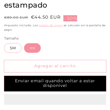
estampado
Precio
Precio
€44.50 EUR
€89.00 EUR
- 50%
habitual
de
Impuesto incluido. Los
gastos de envío
se calculan en la pantalla de
venta
pago.
Tamaño
SM
ml
Agregar al carrito
Enviar email quando voltar a estar
disponível