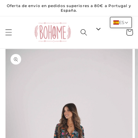
Saltar al
Oferta de envío en pedidos superiores a 80€ a Portugal y
contenido
España.
ES
Carrito
Saltar a la
información
del
producto