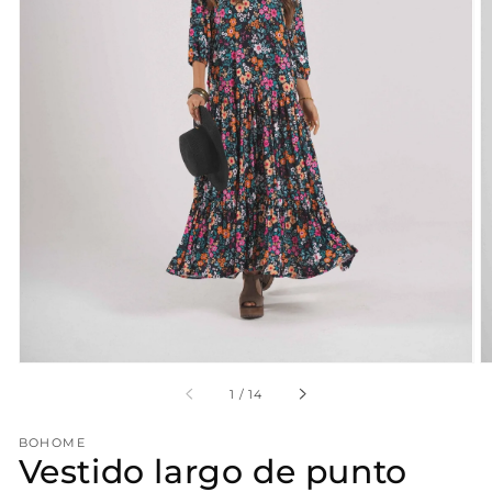
Abrir
elemento
multimedia
1
en
vista
de
galería
en
1
/
14
BOHOME
Vestido largo de punto