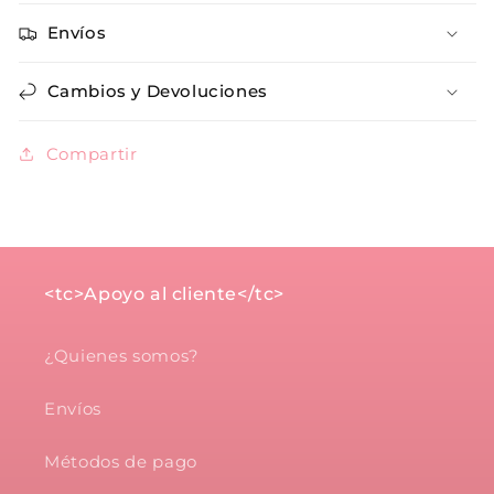
Envíos
Cambios y Devoluciones
Compartir
<tc>Apoyo al cliente</tc>
¿Quienes somos?
Envíos
Métodos de pago