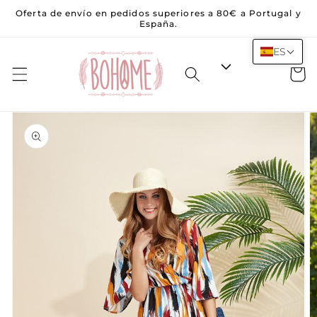
Saltar al
Oferta de envío en pedidos superiores a 80€ a Portugal y
contenido
España.
ES
Carrito
Saltar a la
información
del
producto