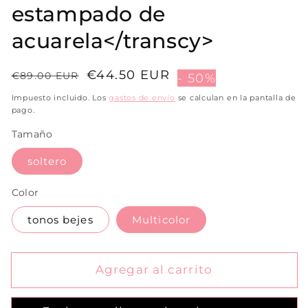
estampado de
acuarela</transcy>
Precio
Precio
€44.50 EUR
€89.00 EUR
- 50%
habitual
de
Impuesto incluido. Los
gastos de envío
se calculan en la pantalla de
venta
pago.
Tamaño
soltero
Color
tonos bejes
Multicolor
Agregar al carrito