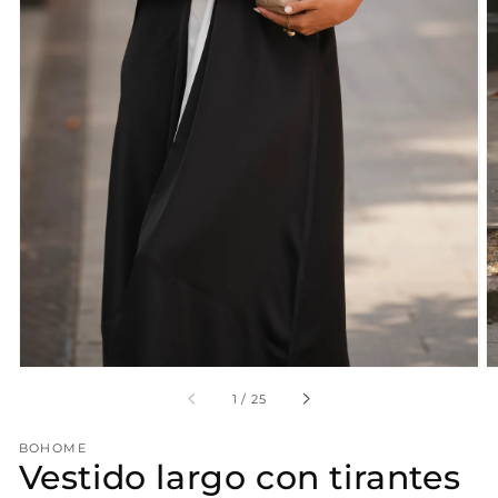
Abrir
elemento
multimedia
1
en
vista
de
galería
en
1
/
25
BOHOME
Vestido largo con tirantes