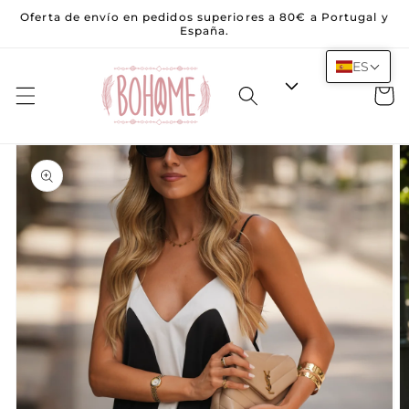
Saltar al
Oferta de envío en pedidos superiores a 80€ a Portugal y
contenido
España.
ES
Carrito
Saltar a la
información
del
producto