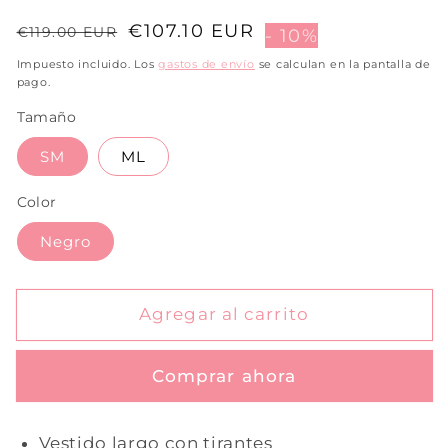
Precio
Precio
€107.10 EUR
€119.00 EUR
- 10%
habitual
de
Impuesto incluido. Los
gastos de envío
se calculan en la pantalla de
venta
pago.
Tamaño
SM
ML
Color
Negro
Agregar al carrito
Comprar ahora
Vestido largo con tirantes